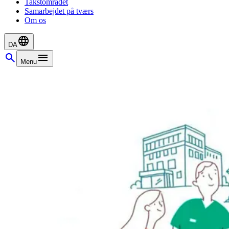
Takstområdet
Samarbejdet på tværs
Om os
DA
Menu
Social
Sundhed
Mødekalender
Samarbejdet på tværs
Om os
Dagsordner og referater fra DASSOS
Dagsordener og referater fra KOSU